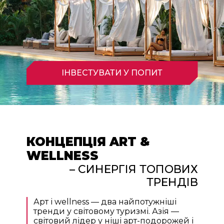
ІНВЕСТУВАТИ У ПОПИТ
КОНЦЕПЦІЯ ART &
WELLNESS
– СИНЕРГІЯ ТОПОВИХ
ТРЕНДІВ
Арт і wellness — два найпотужніші
тренди у світовому туризмі. Азія —
світовий лідер у ніші арт-подорожей і