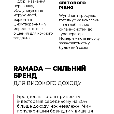
Підбір і навчання
СВІТОВОГО
персоналу,
РІВНЯ
обслуговування
нерухомості,
Wyndham просуває
маркетинг,
готель усіма каналами
ціноутворення – у
– від глобальних
мережі є готове
онлайн-систем до
рішення для кожного
туроператорів.
завдання
Номери мають високу
завантаженість у
будь-який сезон
RAMADA — СИЛЬНИЙ
БРЕНД
ДЛЯ ВИСОКОГО ДОХОДУ
Брендовані готелі приносять
інвесторамв середньому на 20%
більше доходу, ніж незалежні. Чим
популярніший бренд, тим вища ця