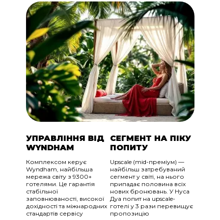
УПРАВЛІННЯ ВІД
СЕГМЕНТ НА ПІКУ
WYNDHAM
ПОПИТУ
Комплексом керує
Upscale (mid-преміум) —
Wyndham, найбільша
найбільш затребуваний
мережа світу з 9300+
сегмент у світі, на нього
готелями. Це гарантія
припадає половина всіх
стабільної
нових бронювань. У Нуса
заповнюваності, високої
Дуа попит на upscale-
дохідності та міжнародних
готелі у 3 рази перевищує
стандартів сервісу
пропозицію