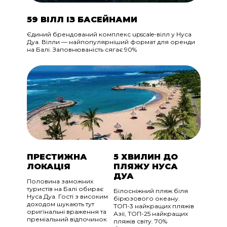
59 ВІЛЛ ІЗ БАСЕЙНАМИ
Єдиний брендований комплекс upscale-вілл у Нуса
Дуа. Вілли — найпопулярніший формат для оренди
на Балі. Заповнюваність сягає 90%
ПРЕСТИЖНА
5 ХВИЛИН ДО
ЛОКАЦІЯ
ПЛЯЖУ НУСА
ДУА
Половина заможних
туристів на Балі обирає
Білосніжний пляж біля
Нуса Дуа. Гості з високим
бірюзового океану.
доходом шукають тут
ТОП-3 найкращих пляжів
оригінальні враження та
Азії, ТОП-25 найкращих
преміальний відпочинок
пляжів світу. 70%