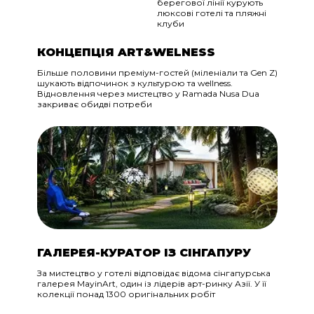
берегової лінії курують
люксові готелі та пляжні
клуби
КОНЦЕПЦІЯ ART&WELNESS
Більше половини преміум-гостей (міленіали та Gen Z)
шукають відпочинок з культурою та wellness.
Відновлення через мистецтво у Ramada Nusa Dua
закриває обидві потреби
ГАЛЕРЕЯ-КУРАТОР ІЗ СІНГАПУРУ
За мистецтво у готелі відповідає відома сінгапурська
галерея MayinArt, один із лідерів арт-ринку Азії. У її
колекції понад 1300 оригінальних робіт