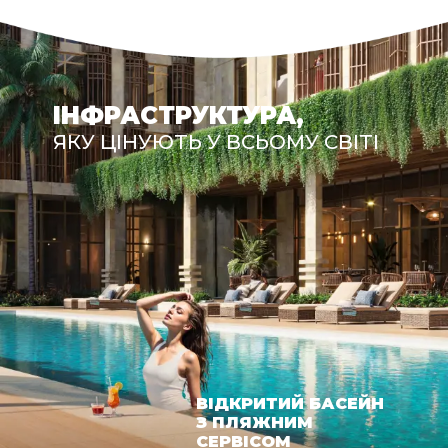
ІНФРАСТРУКТУРА,
ЯКУ ЦІНУЮТЬ У ВСЬОМУ СВІТІ
ВІДКРИТИЙ БАСЕЙН
З ПЛЯЖНИМ
СЕРВІСОМ