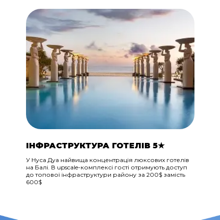
ІНФРАСТРУКТУРА ГОТЕЛІВ 5★
У Нуса Дуа найвища концентрація люксових готелів
на Балі. В upscale-комплексі гості отримують доступ
до топової інфраструктури району за 200$ замість
600$